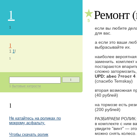
1
Ремонт (
★
5
1
если вы любите дела
для вас.
а если это ваши люб
1
выбрасывайте их.
1
1
!
наиболее вероятная
1
заменить. комплект 
постараются впарить
сложно затормозить,
UPD: abec 7=гост 4
1
(спасибо Temskay)
1
бытовые хитрости
вторая возможная пр
(40 рублей)
1
на тормозе есть рез
(200 рублей)
Не катайтесь на роликах по
РАЗБИРАЕМ РОЛИК:
мокрому асфальту.
в комплекте с ним в
увидите "винт" — эт
можно снять колесо.
Чтобы скачать ролик