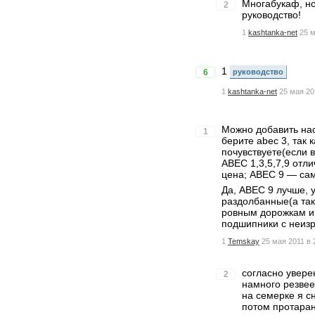
Многабукаф, но
2
руководство!
1
kashtanka-net
25 м
1
6
руководство
1
kashtanka-net
25 мая 20
Можно добавить нас
1
берите abec 3, так 
почувствуете(если 
ABEC 1,3,5,7,9 отл
цена; ABEC 9 — сам
Да, ABEC 9 лучше, 
раздолбанные(а так
ровным дорожкам и 
подшипники с неизр
1
Temskay
25 мая 2011 в 
согласно увере
2
намного резвее
на семерке я с
потом протаран