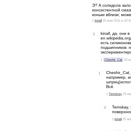
Э? А солидола зало
консистентной смаз
коньки вблизи; мож
1
kinall
25 мая 2011 в 20:4
kinall, да, они
0
en.wikipedia.org
есть силиконов
подшипников. н
экспериментиро
1
Cheshir_Cat
25 м
Cheshir_Cat,
1
например, и
шприц(испол
Всё.
1
Temskay
25 ма
Temskay, 
0
поверхнос
1
kinall
25 ма