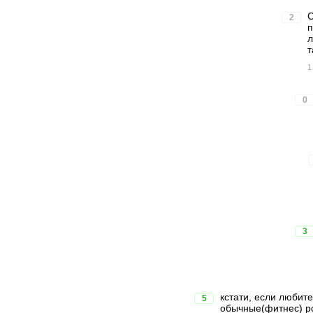
C
2
п
л
т
1
0
3
кстати, если любите
5
обычные(фитнес) ро