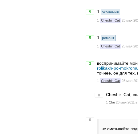
1
5
экономия
1
Cheshir_Cat
25 мая 201
1
5
ремонт
1
Cheshir_Cat
25 мая 201
воспринимайте мой
3
rolikakh-po-mokromu
точнее, он для тех
1
Cheshir_Cat
25 мая 201
Cheshir_Cat, с
0
1
Che
26 мая 2011 в
0
не смазывайте по