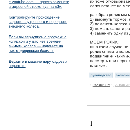
их тоже отковыривае
с youtube.com — просто замените
легко встанет на ме
в адресной строке «y» на «3».
разобрав ролик мы 
Контролируйте прохождение
1) выкинуть тормоз,
заднего внутреннего и переднего
2) поменять колеса 
внешнего колеса.
3) помыть сапог и ра
4) заменить одну из 
Если вы вернулись с прогулки с
коляской и у вас нет времени
МОЕМ РОЛИК:
вымыть колеса — наденьте на
ни в коем случае не
них медицинские бахилы.
ролик снимите колес
подшипники какими-
насмерть при перво
Держите в машине пару садовых
платком.
перчаток.
руководство
экономи
1
Cheshir_Cat
1,
25 мая 20
1