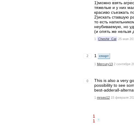
1)можно взять агрес
тяжелые и у них ма
красиво съезжать п
2)искать ставшую р
то есть напильником
неубиваемую, но удо
(и опять же нельзя
1
Cheshir_Cat
25 мая 201
1
2
спорт
1
Mercury13
2 сентября 2
This is also a very g
0
possibility to see so
best-adderall-altern
1
mrseo12
15 февраля 202
1
1
?