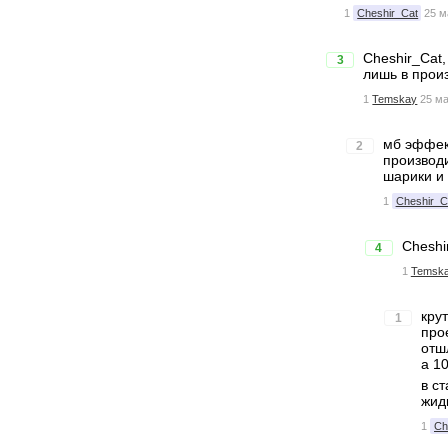
1
Cheshir_Cat
25 м
Cheshir_Cat,
3
лишь в прои
1
Temskay
25 ма
мб эффект
2
производ
шарики и 
1
Cheshir_C
Cheshi
4
1
Temsk
кру
1
про
отш
а 1
в с
жид
1
Ch