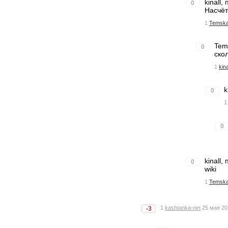
kinall
0
Насчёт
1
Temsk
Tem
0
ско
1
kina
k
0
1
0
kinall
0
wiki
1
Temsk
1
kashtanka-net
25 мая 20
-3