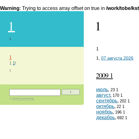
Warning
: Trying to access array offset on true in
/work/tobe/ks
1
1
1
1
1
1,
07 августа 2026
1
1
!
1
2009 1
июль
,
23 1
1
август
,
170 1
1
огнетушитель
сентябрь
,
202 1
октябрь
,
22 1
ноябрь
,
196 1
декабрь
,
692 1