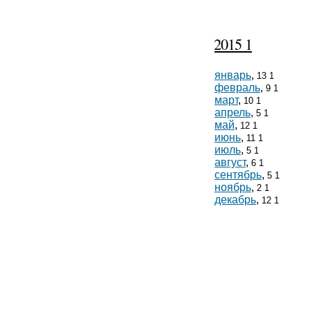
2015 1
январь
,
13 1
февраль
,
9 1
март
,
10 1
апрель
,
5 1
май
,
12 1
июнь
,
11 1
июль
,
5 1
август
,
6 1
сентябрь
,
5 1
ноябрь
,
2 1
декабрь
,
12 1