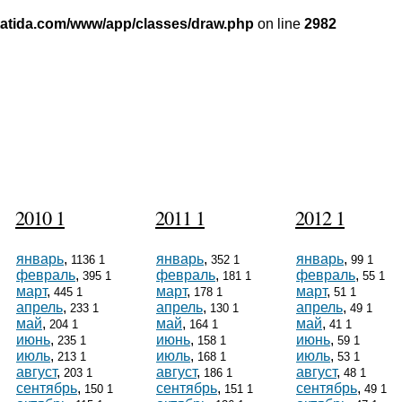
tatida.com/www/app/classes/draw.php
on line
2982
2010 1
2011 1
2012 1
январь
,
январь
,
январь
,
1136 1
352 1
99 1
февраль
,
февраль
,
февраль
,
395 1
181 1
55 1
март
,
март
,
март
,
445 1
178 1
51 1
апрель
,
апрель
,
апрель
,
233 1
130 1
49 1
май
,
май
,
май
,
204 1
164 1
41 1
июнь
,
июнь
,
июнь
,
235 1
158 1
59 1
июль
,
июль
,
июль
,
213 1
168 1
53 1
август
,
август
,
август
,
203 1
186 1
48 1
сентябрь
,
сентябрь
,
сентябрь
,
150 1
151 1
49 1