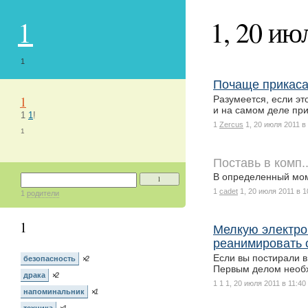
1
1, 20 ию
1
Почаще прикаса
1
Разумеется, если эт
и на самом деле при
1
1
!
1
Zercus
1, 20 июля 2011 в
1
Поставь в комп..
В определенный мом
1
1
cadet
1, 20 июля 2011 в 1
1
родители
1
Мелкую электро
реанимировать 
Если вы постирали в
безопасность
×
2
Первым делом необ
драка
×
2
1 1
1, 20 июля 2011 в 11:40
напоминальник
×
1