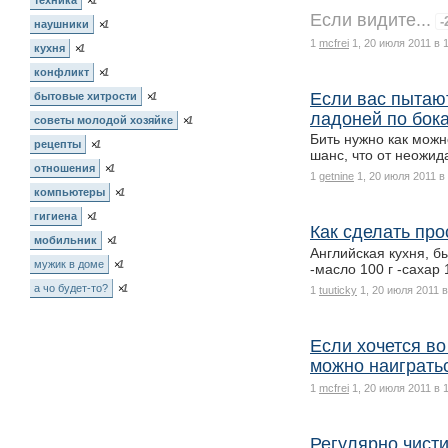
техника
×
1
Если видите...
-
наушники
×
1
1
mcfrei
1, 20 июля 2011 в 
кухня
×
1
конфликт
×
1
Если вас пытаю
бытовые хитрости
×
1
ладоней по бок
советы молодой хозяйке
×
1
Бить нужно как можн
рецепты
×
1
шанс, что от неожи
отношения
×
1
1
getnine
1, 20 июля 2011 в
компьютеры
×
1
гигиена
×
1
Как сделать про
мобильник
×
1
Английская кухня, бы
мужик в доме
×
1
-масло 100 г -сахар
а чо будет-то?
×
1
1
tuuticky
1, 20 июля 2011 в
Если хочется во
можно наигратьс
1
mcfrei
1, 20 июля 2011 в 
Регулярно чисти