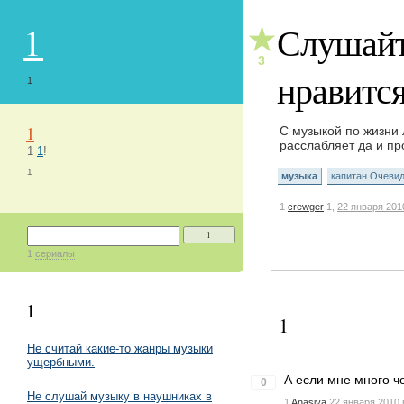
1
Слушайт
★
3
нравитс
1
1
С музыкой по жизни 
расслабляет да и пр
1
1
!
1
музыка
капитан Очеви
1
crewger
1,
22 января 201
1
1
сериалы
1
1
Не считай какие-то жанры музыки
ущербными.
А если мне много ч
0
Не слушай музыку в наушниках в
1
Anasiya
22 января 2010 