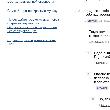
местах повышенной опасности.
я рад, что тебе
Слушайте разнообразную музыку.
2
тебе настроени
Не слушайте громко музыку через
1
crewger
22 январ
открытые наушники в
общественном транспорте — это
бесит окружающих.
Тогда немног
0
композиции к
Слушай то, что нравится именно
1
Anasiya
22 янв
тебе.
Надо было
1
Поднимайт
1
Rush11
22 
Вполне в
0
человека
и электро
1
crewger
2
Во, та
0
1
Anasiy