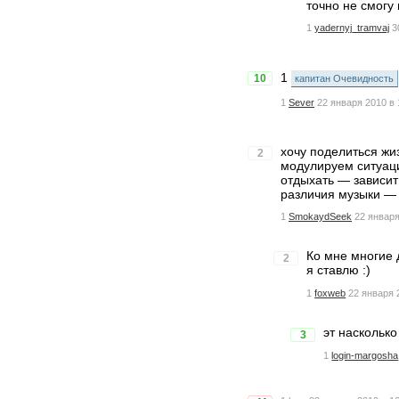
точно не смог
1
yadernyj_tramvaj
3
1
10
капитан Очевидность
1
Sever
22 января 2010 в 
хочу поделиться жи
2
модулируем ситуаци
отдыхать — зависит 
различия музыки — 
1
SmokaydSeek
22 января
Ко мне многие 
2
я ставлю :)
1
foxweb
22 января 
эт наскольк
3
1
login-margosha