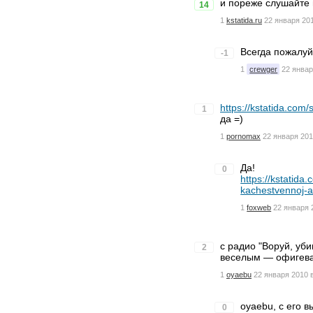
и пореже слушайте м
14
1
kstatida.ru
22 января 201
Всегда пожалуй
-1
1
crewger
22 январ
https://kstatida.com/
1
да =)
1
pornomax
22 января 201
Да!
0
https://kstatid
kachestvennoj-a
1
foxweb
22 января 
с радио "Воруй, уб
2
веселым — офигева
1
oyaebu
22 января 2010 
oyaebu, с его в
0