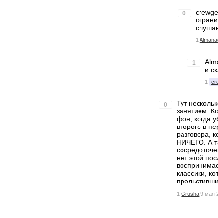
crewge
0
ограни
слушаю
1
Almana
Alm
1
и ск
1
cr
Тут несколь
0
занятием. К
фон, когда у
второго в п
разговора, к
НИЧЕГО. А т
сосредоточе
нет этой по
воспринимае
классики, ко
прельстивши
1
Grusha
9 мая 