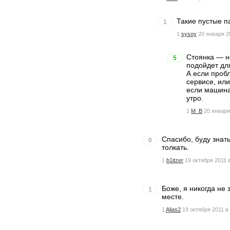
Такие пустые п
1
1
sysoy
20 января 2
Стоянка — н
5
подойдет дл
А если пробл
сервисе, или
если машина 
утро.
1
M_B
20 января
Спасибо, буду знат
0
толкать.
1
b1itzer
19 октября 2011 
Боже, я никогда не
1
месте.
1
Alias2
19 октября 2011 в