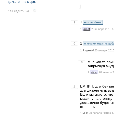
двигателя в мороз.
1
Как ездить на...
?
1
1
автомобили
1
ailcat
20 января 2010 в
1
0
очень хочется попроб
1
fitzgerald
20 января 2010
Мне как-то приш
0
запрыгнул внут
1
ailcat
20 января 2
ЕМНИП, для бензино
2
для дизеля чуть вы
Если вы знаете, чт
машину на стоянку 
достаточно будет с
скорость.
1
M_B
20 января 2010 в 1