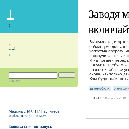
1
Заводя 
включай
1
1
Вы думаете, стартер
об/мин уже достаточ
1
1
!
холостые обороты на
1
раскручиваются лиш
И на третьей переда
получите требуемые 
плавно, чтобы почув
снова, как только д
1
Вам будет намного л
1
пожар
автомобили
очень хоч
1
1
ailcat
1,
20 января 2010
в
Машина с МКПП? Научитесь
работать сцеплением!
Копилка советов: запуск