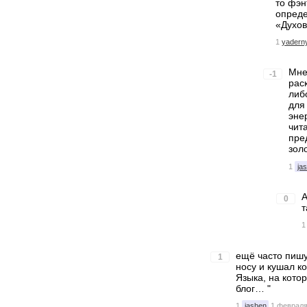
то фэн
опреде
«Духов
1
yaderny
Мне
-1
рас
либ
для
эне
чит
пре
зол
1
ja
А
0
т
1
ещё часто пишу
1
носу и кушал к
Языка, на кото
блог… "
1
jashen
1 февраля