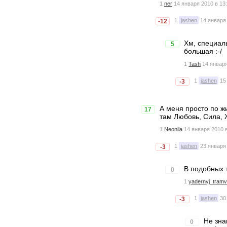
1
ner
14 января 2010 в 13
1
jashen
14 января
-12
Хм, специал
5
большая :-/
1
Tash
14 января
1
jashen
15
-3
А меня просто по жи
17
там Любовь, Сила, Ж
1
Neonila
14 января 2010 
1
jashen
23 января
-3
В подобных т
0
1
yadernyj_tramv
1
jashen
30
-3
Не зна
0