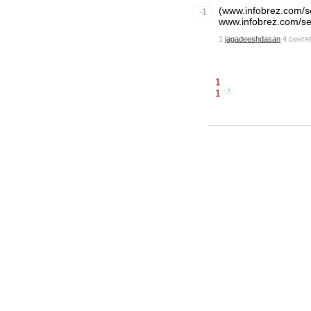
(www.infobrez.com/s
-1
www.infobrez.com/s
1
jagadeeshdasan
4 сентя
1
1
?