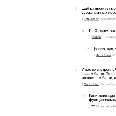
Ещё раздражает мод
0
русскоязычных песе
1
KetGolosov
18 сентября 
KetGolosov, ага
0
1
jashen
18 сентяб
jashen, ндя,
2
1
KetGolosov
18
У нас во внутренне
0
нашем банке. То ест
конкретном банке, а
1
Goger-tatar
18 сентября 
Капитализация 
1
функциональный
1
TT
18 сентября 20