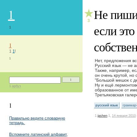
1
Не пиши
★
3
если это
1
собстве
1
1
1
!
1
Нет, предложения вс
Русский язык — не а
Также, например, ес
он очень крутой, но
"Большой мешок с д
1
Ну и ещё лермонтовс
1
арбуз
образованное от име
Третьяковская галер
1
русский язык
граммар
1
jashen
1,
14 января 2010
Правильно ведите словарную
тетрадь.
Вспомните латинский алфавит,