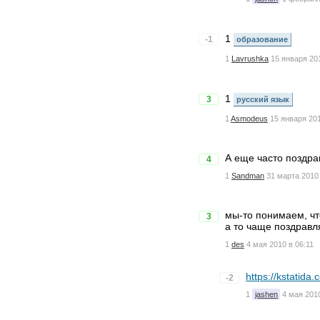
1
-1
образование
1
Lavrushka
15 января 20
1
3
русский язык
1
Asmodeus
15 января 201
А еще часто поздра
4
1
Sandman
31 марта 2010 
мы-то понимаем, чт
3
а то чаще поздравл
1
des
4 мая 2010 в 06:11
https://kstatid
-2
1
jashen
4 мая 2010