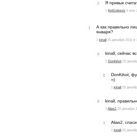
Я привык счита
2
1
KetGolosov
5 мая 
А как правильно пиш
1
января?
1
kinall
25 декабря 2011 в 
kinall, сейчас 
0
1
DonKihot
25 декабр
DonKihot, фу
0
=)
1
kinall
25 декабр
kinall, правиль
0
1
Alias2
25 декабря 2
Alias2, спас
1
1
kinall
25 декабр