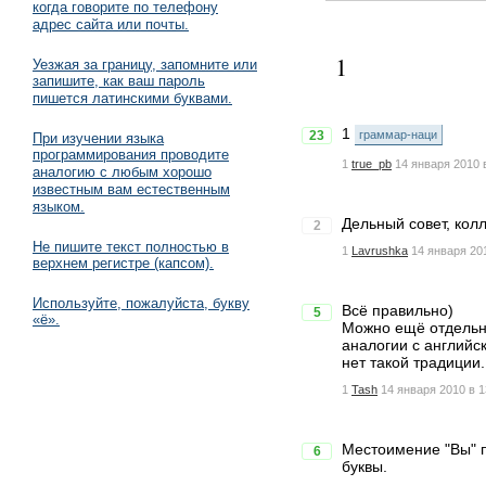
когда говорите по телефону
адрес сайта или почты.
1
Уезжая за границу, запомните или
запишите, как ваш пароль
пишется латинскими буквами.
1
23
граммар-наци
При изучении языка
программирования проводите
1
true_pb
14 января 2010 
аналогию с любым хорошо
известным вам естественным
языком.
Дельный совет, колл
2
Не пишите текст полностью в
1
Lavrushka
14 января 20
верхнем регистре (капсом).
Используйте, пожалуйста, букву
Всё правильно)
5
«ё».
Можно ещё отдельно 
аналогии с английск
нет такой традиции.
1
Tash
14 января 2010 в 1
Местоимение "Вы" п
6
буквы.