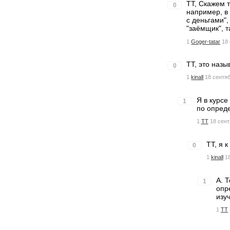
TT, Скажем т
0
например, в
с деньгами"
"заёмщик", 
1
Goger-tatar
18
TT, это наз
0
1
kinall
18 сентяб
Я в курсе
1
по опреде
1
TT
18 сент
TT, я 
0
1
kinall
1
А. 
1
опр
изу
1
TT