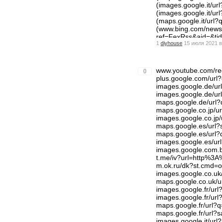
(images.google.it/
(images.google.it/
(maps.google.it/ur
(www.bing.com/news/
ref=FexRss&aid=&
1
diyhouse
15 июля 2021 в
uzzgeneral.com) We
(optimize.viglink.
(blogs.rtve.es/libs
Website URL
www.youtube.com/r
0
(m.odnoklassniki.r
plus.google.com/u
Website URL
images.google.de/u
images.google.de/
maps.google.de/ur
maps.google.co.jp/
images.google.co.j
maps.google.es/url
maps.google.es/ur
images.google.es/
images.google.com
t.me/iv?url=http%
m.ok.ru/dk?st.cmd=
images.google.co.u
maps.google.co.uk/
images.google.fr/u
images.google.fr/u
maps.google.fr/ur
maps.google.fr/url
images.google.it/u