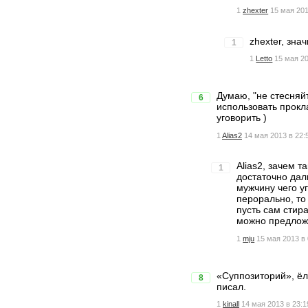
1
zhexter
15 мая 201
zhexter, знач
1
1
Letto
15 мая 20
Думаю, "не стесняй
6
использовать прокл
уговорить )
1
Alias2
14 мая 2013 в 22:
Alias2, зачем 
1
достаточно дал
мужчину чего у
перорально, то
пусть сам стира
можно предложи
1
mju
15 мая 2013 в 
«Суппозиторий», ёл
8
писал.
1
kinall
14 мая 2013 в 23:1