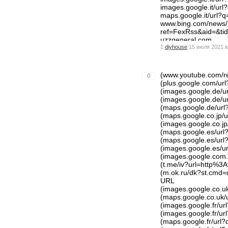
images.google.it/u
maps.google.it/url
www.bing.com/news/a
ref=FexRss&aid=&
uzzgeneral.com
1
diyhouse
15 июля 2021 в
optimize.viglink.c
blogs.rtve.es/libs/
m.odnoklassniki.ru
(www.youtube.com/
0
(plus.google.com/u
(images.google.de/
(images.google.de/
(maps.google.de/u
(maps.google.co.jp
(images.google.co.
(maps.google.es/ur
(maps.google.es/ur
(images.google.es/
(images.google.com
(t.me/iv?url=http%
(m.ok.ru/dk?st.cmd
URL
(images.google.co.
(maps.google.co.uk
(images.google.fr/
(images.google.fr/
(maps.google.fr/ur