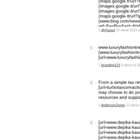
(maps.google.fr/ur
(images.google.it/
(images.google.it/
(maps.google.it/ur
(www.bing.com/news/
ref=FexRss&aid=&
1
diyhouse
15 июля 2021 в
uzzgeneral.com) We
(optimize.viglink.
(blogs.rtve.es/libs
Website URL
www.luxuryfashiontr
0
(m.odnoklassniki.r
(www.luxuryfashiontr
Website URL
[url=www.luxuryfashio
1
branding123
9 августа 2
From a simple tax ret
0
[url=turbotaxcomactiv
may choose to do you
resources and suppor
1
AndersonJones
12 авгус
[url=www.depika-kaur.i
0
[url=www.depika-kaur.
[url=www.depika-kaur.
[url=www.depika-kaur.