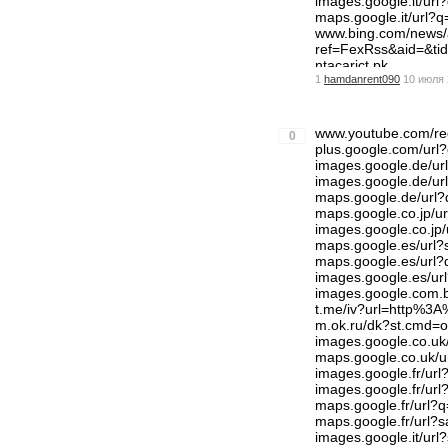
images.google.it/ur
maps.google.it/url
www.bing.com/news/a
ref=FexRss&aid=&
ntacarict.pk
1
hamdanrent090
10 июля 
optimize.viglink.c
blogs.rtve.es/libs/
m.odnoklassniki.ru/
www.youtube.com/r
0
plus.google.com/u
images.google.de/u
images.google.de/
maps.google.de/ur
maps.google.co.jp/
images.google.co.j
maps.google.es/url
maps.google.es/ur
images.google.es/
images.google.com
t.me/iv?url=http%
m.ok.ru/dk?st.cmd=
images.google.co.u
maps.google.co.uk/
images.google.fr/u
images.google.fr/u
maps.google.fr/ur
maps.google.fr/url
images.google.it/u