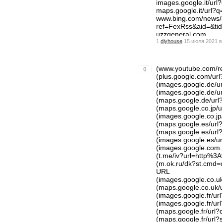
images.google.it/u
maps.google.it/url
www.bing.com/news/a
ref=FexRss&aid=&
uzzgeneral.com
1
diyhouse
15 июля 2021 в
optimize.viglink.c
blogs.rtve.es/libs/
m.odnoklassniki.ru
(www.youtube.com/
0
(plus.google.com/u
(images.google.de/
(images.google.de/
(maps.google.de/u
(maps.google.co.jp
(images.google.co.
(maps.google.es/ur
(maps.google.es/ur
(images.google.es/
(images.google.com
(t.me/iv?url=http%
(m.ok.ru/dk?st.cmd
URL
(images.google.co.
(maps.google.co.uk
(images.google.fr/
(images.google.fr/
(maps.google.fr/ur
(maps.google.fr/ur