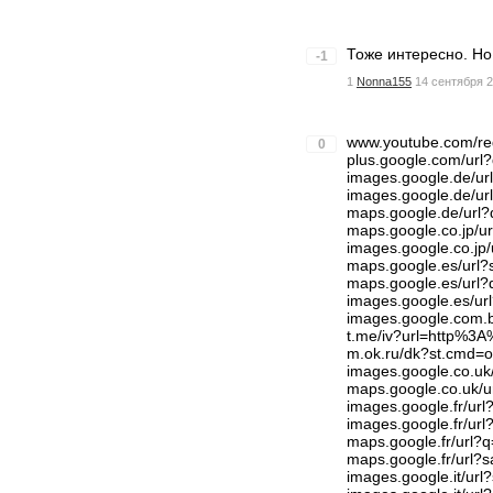
Тоже интересно. Но 
-1
1
Nonna155
14 сентября 2
www.youtube.com/re
0
plus.google.com/ur
images.google.de/u
images.google.de/u
maps.google.de/url
maps.google.co.jp/u
images.google.co.jp
maps.google.es/url
maps.google.es/url
images.google.es/u
images.google.com.
t.me/iv?url=http%3
m.ok.ru/dk?st.cmd=
images.google.co.u
maps.google.co.uk/
images.google.fr/ur
images.google.fr/u
maps.google.fr/url
maps.google.fr/url?
images.google.it/ur