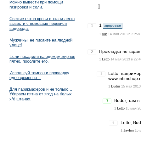
можно вывести при помощи
1
газировки и соли.
Свежие пятна крови с ткани легко
вывести с помощью перекиси
1
1
здоровье
водорода.
1
olik
14 мая 2013 в 21:58
Мужчины, не писайте на людной
улице!
Прокладка не гаран
2
Если посадили на одежду жирное
1
Letto
14 мая 2013 в 22:4
пятно, посолите его.
Используй тампон и прокладку
Letto, например
1
одновременно…
www.intimshop.
1
Budur
15 мая 2013
Для парикмахеров и не только…
Убираем пятна от ягод на белых
х/б штанах.
Budur, там 
3
1
Letto
15 мая 20
Letto, Bu
1
1
JavInn
15 