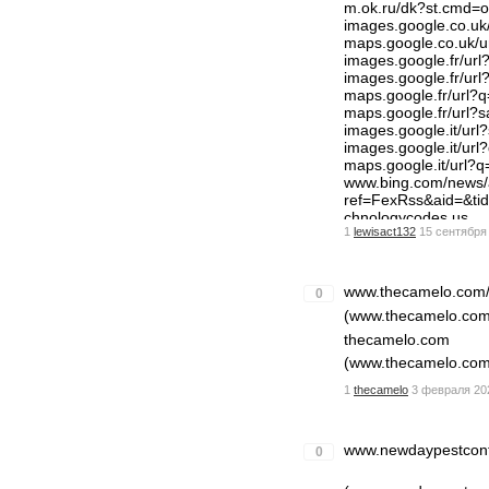
m.ok.ru/dk?st.cmd=
images.google.co.u
maps.google.co.uk/
images.google.fr/u
images.google.fr/u
maps.google.fr/url
maps.google.fr/url
images.google.it/u
images.google.it/u
maps.google.it/url
www.bing.com/news/a
ref=FexRss&aid=&
chnologycodes.us
1
lewisact132
15 сентября 
optimize.viglink.c
blogs.rtve.es/libs/
m.odnoklassniki.ru/d
st.cmd=outLinkWarn
www.thecamelo.com
0
www.youtube.com/r
(www.thecamelo.com/
plus.google.com/ur
thecamelo.com
images.google.de/u
images.google.de/
(www.thecamelo.com
maps.google.de/ur
maps.google.co.jp/
1
thecamelo
3 февраля 202
images.google.co.j
maps.google.es/url
maps.google.es/ur
www.newdaypestcont
0
images.google.es/u
images.google.com.