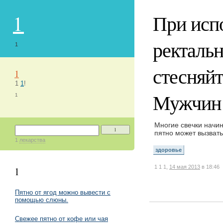
1
При исп
ректаль
1
стесняйт
1
1
1
!
Мужчин 
1
Многие свечки начин
1
пятно может вызвать
1
лекарства
здоровье
1
1
1,
14 мая 2013
в 18:46
1
Пятно от ягод можно вывести с
помощью слюны.
Свежее пятно от кофе или чая