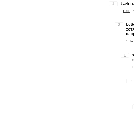
JavInn
1
1
Letto
1
Let
2
хот
нап
1
olik
o
1
ж
1
0