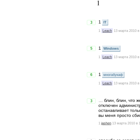
1
1
3
IT
1
Leach
13 марта 2010 в
1
5
Windows
1
Leach
13 марта 2010 в
1
6
многабукаф
1
Leach
13 марта 2010 в
… блин, блин, что 
3
отключен администр
останавливает тольк
вы меня просто сби
1
jashen
13 марта 2010 в 