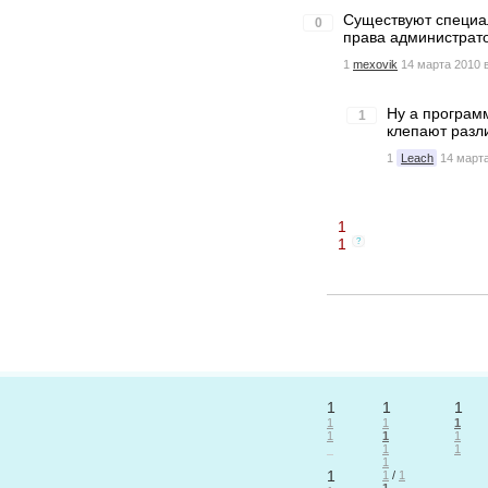
Существуют специал
0
права администрато
1
mexovik
14 марта 2010 в
Ну а программ
1
клепают разли
1
Leach
14 марта
1
1
?
1
1
1
1
1
1
1
1
1
1
1
1
1
1
/
1