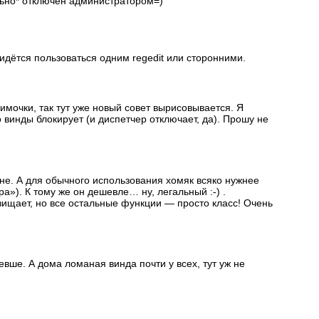
ельно* отключен администратором=)
ридётся пользоваться одним regedit или сторонними.
имочки, так тут уже новый совет вырисовывается. Я
то винды блокирует (и диспетчер отключает, да). Прошу не
е. А для обычного использования хомяк всяко нужнее
а»). К тому же он дешевле… ну, легальный :-) .
щазищает, но все остальные функции — просто класс! Очень
шевше. А дома ломаная винда почти у всех, тут уж не