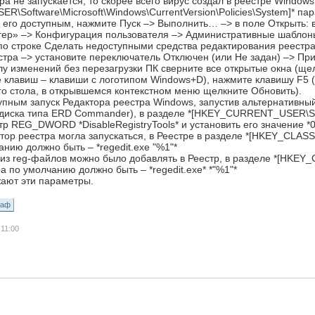
ра не запускается, то скорее всего вирус создал в реестре Windows
Software\Microsoft\Windows\CurrentVersion\Policies\System]* па
 его доступным, нажмите Пуск –> Выполнить… –> в поле Открыть: в
ер» –> Конфигурация пользователя –> Административные шаблоны
по строке Сделать недоступными средства редактирования реестра
тра –> установите переключатель Отключен (или Не задан) –> При
лу изменений без перезагрузки ПК сверните все открытые окна (щел
 клавиш – клавиши с логотипом Windows+D), нажмите клавишу F5 
го стола, в открывшемся контекстном меню щелкните Обновить).
пным запуск Редактора реестра Windows, запустив альтернативный
диска типа ERD Commander), в разделе *[HKEY_CURRENT_USER\Softw
р REG_DWORD *DisableRegistryTools* и установить его значение *0*
тор реестра могла запускаться, в Реестре в разделе *[HKEY_CLASS
нию должно быть – *regedit.exe "%1"*
з reg-файлов можно было добавлять в Реестр, в разделе *[HKEY_
а по умолчанию должно быть – *regedit.exe* *"%1"*
жают эти параметры.
каф
11:00