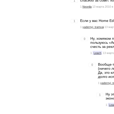
спасибо за совет. 
1
1
Neonila
13 марта 2010 в
Если у вас Home Ed
1
1
yadernyj_tramvaj
13 мар
Ну, хомяком п
0
пользуюсь «An
счесть за рек
1
Leach
13 марта
Вообще-т
0
(ничего 
Да, это к
долго ис
1
yadernyj_t
Ну э
1
эконо
1
Lea