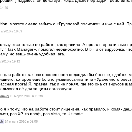
хороший=) надеюсь, он действует, когда Диспетчер задач *действит
 14:40
ition, можете смело забыть о «Групповой политике» и иже с ней. П
та 2010 в 18:09
ользуются только по работе, как правило. А про альтернативные пр
vir Task Manager», помогал неоднократно. В т.ч. и от вирусочка, ч
ламу, но вещь очень удобная, ага.
 2010 в 19:12
о для работы как раз профешенел подходил бы больше, сдаётся мн
лишнего, которое ещё богато уязвимостями типа «Удалённого реестр
лассная прога! Я, правда, так и не понял, где это она от вирусов 
пользовал её для защиты автозапуска.
ramvaj
13 марта 2010 в 19:38
то я к тому, что на работе стоит лицензия, как правило, и хомяк де
мят, раз XP, то проф, раз Vista, то Ultimate.
ch
14 марта 2010 в 09:08