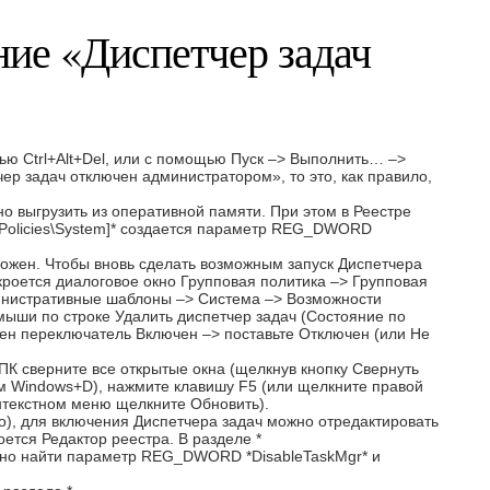
ние «Диспетчер задач
ью Ctrl+Alt+Del, или с помощью Пуск –> Выполнить… –>
ер задач отключен администратором», то это, как правило,
но выгрузить из оперативной памяти. При этом в Реестре
\Policies\System]* создается параметр REG_DWORD
зможен. Чтобы вновь сделать возможным запуск Диспетчера
кроется диалоговое окно Групповая политика –> Групповая
инистративные шаблоны –> Система –> Возможности
 мыши по строке Удалить диспетчер задач (Состояние по
лен переключатель Включен –> поставьте Отключен (или Не
 ПК сверните все открытые окна (щелкнув кнопку Свернуть
ом Windows+D), нажмите клавишу F5 (или щелкните правой
онтекстном меню щелкните Обновить).
ко), для включения Диспетчера задач можно отредактировать
оется Редактор реестра. В разделе *
ужно найти параметр REG_DWORD *DisableTaskMgr* и