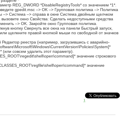
 разделе *
раметр REG_DWORD *DisableRegistryTools* со значением *1*.
ведите gpedit.msc –> OK –> Групповая политика –> Политика
 –> Система –> справа в окне Система двойным щелчком
 вызовите окно Свойства: Сделать недоступными средства
менить –> OK. Закройте окно Групповая политика.
кнув кнопку Свернуть все окна на панели Быстрый запуск,
(или щелкните правой кнопкой мыши по свободной от значков
 Редактор реестра (например, загрузившись с аварийно-
are\Microsoft\Windows\CurrentVersion\Policies\System]*
 (или совсем удалить этот параметр).
ES_ROOT\regedit\shell\open\command]* значение строкового
CLASSES_ROOT\regfile\shell\open\command]* значение
1