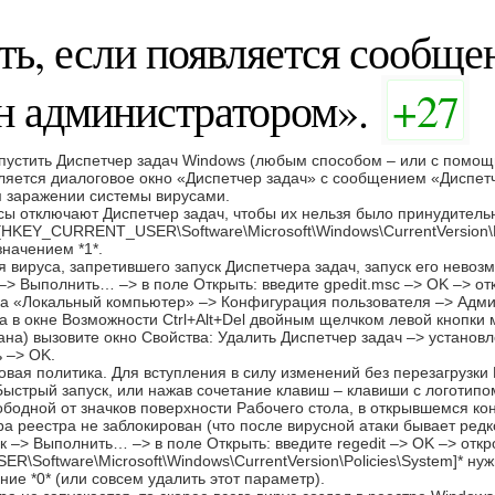
ть, если появляется сообще
н администратором».
+27
пустить Диспетчер задач Windows (любым способом – или с помощ
ляется диалоговое окно «Диспетчер задач» с сообщением «Диспетч
м заражении системы вирусами.
усы отключают Диспетчер задач, чтобы их нельзя было принудитель
*[HKEY_CURRENT_USER\Software\Microsoft\Windows\CurrentVersion
значением *1*.
 вируса, запретившего запуск Диспетчера задач, запуск его нево
–> Выполнить… –> в поле Открыть: введите gpedit.msc –> OK –> от
ка «Локальный компьютер» –> Конфигурация пользователя –> Адм
ава в окне Возможности Ctrl+Alt+Del двойным щелчком левой кнопки
на) вызовите окно Свойства: Удалить Диспетчер задач –> установ
 –> OK.
овая политика. Для вступления в силу изменений без перезагрузки
Быстрый запуск, или нажав сочетание клавиш – клавиши с логотип
бодной от значков поверхности Рабочего стола, в открывшемся к
ра реестра не заблокирован (что после вирусной атаки бывает ред
к –> Выполнить… –> в поле Открыть: введите regedit –> OK –> откр
\Software\Microsoft\Windows\CurrentVersion\Policies\System]* н
ние *0* (или совсем удалить этот параметр).