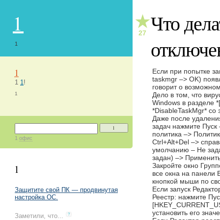
1
Что дела
★
27
отключе
1
1
Если при попытке за
taskmgr –> OK) появ
1
1
!
говорит о возможно
1
Дело в том, что вир
Windows в разделе 
*DisableTaskMgr* со 
Даже после удаления
задач нажмите Пуск 
1
политика –> Полити
1
офис
Ctrl+Alt+Del –> спр
умолчанию – Не зада
задан) –> Применить
Закройте окно Групп
1
все окна на панели 
кнопкой мыши по сво
Если запуск Редакто
Защитите свой ПК — продвинутая
Реестр: нажмите Пус
настройка ОС.
[HKEY_CURRENT_USER
установить его значе
Заметили, что...
?