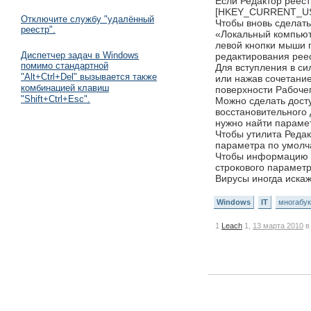
Если Редактор реест
[HKEY_CURRENT_USER\
Отключите службу "удалённый
Чтобы вновь сделать
реестр".
«Локальный компьют
левой кнопки мыши 
Диспетчер задач в Windows
редактирования реес
помимо стандартной
Для вступления в си
"Alt+Ctrl+Del" вызывается также
или нажав сочетание
комбинацией клавиш
поверхности Рабоче
"Shift+Ctrl+Esc".
Можно сделать досту
восстановительного 
нужно найти парамет
Чтобы утилита Редак
параметра по умолча
Чтобы информацию и
строкового параметр
Вирусы иногда иска
Windows
IT
многабу
1
Leach
1,
13 марта 2010
в 