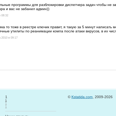
ьные программы для разблокировки диспетчера задач чтобы не за
ра и вас не забанил админ))
 08:32
ка то тоже в реестре ключик правит, я такую за 5 минут написать 
чные утилиты по реанимации компа после атаки вирусов, в их чис
 2010 в 09:17
1
©
Kstatida.com
, 2009-2026
1
1
1