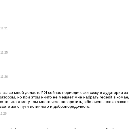
 11:21
 11:25
 11:26
же вы со мной делаете? Я сейчас периодически сижу в аудитории з
атором, но при этом ничто не мешает мне набрать regedit в кома
о то, что я могу там много чего наворотить, ибо очень плохо знаю 
ваете же с пути истинного и добропорядочного.
13:28